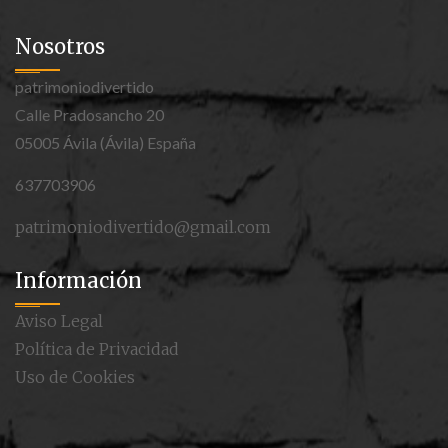
Nosotros
patrimoniodivertido
Calle Pradosancho 20
05005 Ávila (Ávila) España
637703906
patrimoniodivertido@gmail.com
Información
Aviso Legal
Política de Privacidad
Uso de Cookies